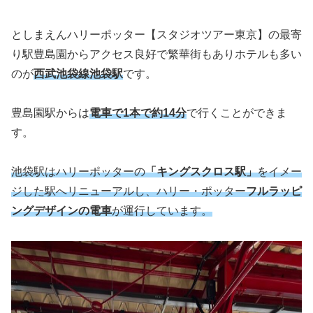
としまえんハリーポッター【スタジオツアー東京】の最寄
り駅豊島園からアクセス良好で繁華街もありホテルも多い
のが
西武池袋線池袋駅
です。
豊島園駅からは
電車で1本で約14分
で行くことができま
す。
池袋駅はハリーポッターの
「キングスクロス駅」
をイメー
ジした駅へリニューアルし、ハリー・ポッター
フルラッピ
ングデザインの電車
が運行しています。